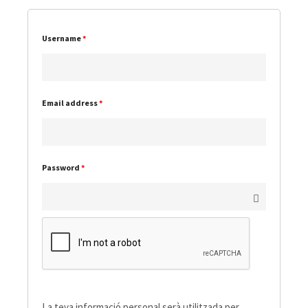
Username
*
Email address
*
Password
*
La teva informació personal serà utilitzada per